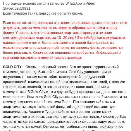
Программы используются в качестве WhatsApp и Viber.
Skype: ozii19831
Если телефон занят, повторите попытку позже.
Если вы не хотите огорчиться и сожалеть о летнем отдыхе, или вы хотите
отдохнуть, как вы мечтали, то вы можете обращаться к нам и в нашу
фирму. У нас есть летние сезонные квартиры в аренду и не надо
смотреть дешевые квартиры за 10- 20 лир ! Это обойдется вам ужасным
напоминанием о лете. Все апартаменты в нашей базе данных, вы
можете получить по электронной почте, по запросу фото, это является
более реальным. Конечно, все пошлины не требуется. Информация о
компании находится в нижней части страницы.
GOLD CITY
– Очень необычный проект. Это не просто туристический
комплекс, это город сбывшейся мечты. Gold City удивляет самых
искушенных – своим масштабом, планировкой, продуманной
организацией, вниманием к малейшим желаниям его жителей, тысячами
тех приятных мелочей, от которых зависит наше настроение и
самочувствие. В Gold City и то и другое будет прекрасным, для этого есть
много причин.
Комплекс Gold City расположен в живописной местности на
холме у подножия горной системы Торос. Пятизвездочный отель и
апартаменты входят в золотой фонд, объединяющий всю элитную
недвижимость. Алания и Турция заботятся о соответствии своих
апартаментов и вилл взыскательному вкусу состоятельных клиентов.
Как
часто, отдыхая на самых прекрасных курортах мира, мы вдруг осознаем,
что нам хочется домой. Отпуск может выбивать из привычной жизни, ее