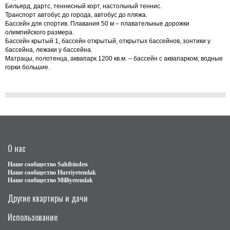
Бильярд, дартс, теннисный корт, настольный теннис.
Транспорт автобус до города
,
автобус до пляжа.
Бассейн для спортив. Плавания 50 м – плавательные дорожки
олимпийского размера.
Бассейн крытый 1, бассейн открытый, открытых бассейнов, зонтики у
бассейна
,
лежаки у бассейна
.
Матрацы
,
полотенца, аквапарк 1200 кв.м. – бассейн с аквапарком, водные
горки большие.
О нас
Наше сообщество Sahibinden
Наше сообщество Hurriyetemlak
Наше сообщество Milliyetemlak
Другие квартиры и дачи
Использование