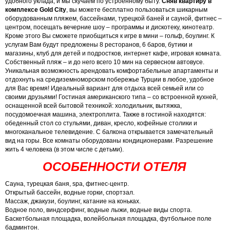
удобного уклада, и мы скучаем по устроенному быту.
Сняв квартиру в
комплексе Gold City
, вы можете бесплатно пользоваться шикарным
оборудованным пляжем, бассейнами, турецкой баней и сауной, фитнес –
центром, посещать вечерние шоу – программы и дискотеку, кинотеатр.
Кроме этого Вы сможете приобщиться к игре в мини – гольф, боулинг. К
услугам Вам будут предложены 8 ресторанов, 6 баров, бутики и
магазины, клуб для детей и подростков, интернет кафе, игровая комната.
Собственный пляж – и до него всего 10 мин на сервесном автовусе.
Уникальная возможность арендовать комфортабельные апартаменты и
отдохнуть на средиземноморском побережье Турции в любое, удобное
для Вас время!
Идеальный вариант для отдыха всей семьей или со
своими друзьями!
Гостиная американского типа – со встроенной кухней,
оснащенной всей бытовой техникой: холодильник, вытяжка,
посудомоечная машина, электроплита. Также в гостиной находятся:
обеденный стол со стульями, диван, кресло, кофейные столики и
многоканальное телевидение. С балкона открывается замечательный
вид на горы.
Все комнаты оборудованы кондиционерами.
Разрешение
жить 4 человека (в этом числе с детьми).
ОСОБЕННОСТИ ОТЕЛЯ
Сауна, турецкая баня, spa, фитнес-центр.
Открытый бассейн, водные горки, спортзал.
Массаж, джакузи, боулинг, катание на коньках.
Водное поло, виндсерфинг, водные лыжи, водные виды спорта.
Баскетбольная площадка, волейбольная площадка, футбольное поле
бадминтон.