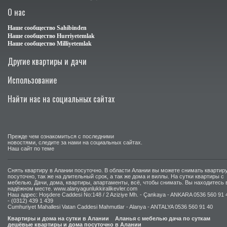
О нас
Наше сообщество Sahibinden
Наше сообщество Hurriyetemlak
Наше сообщество Milliyetemlak
Другие квартиры и дачи
Использование
Найти нас на социальных сайтах
Прежде чем ознакомиться с последними
новостями, следите за нами на социальных сайтах.
Наш сайт по теме
Cнять квартиру в Алании посуточно. В области Алании вы можете снимать квартир
посуточно, так же на длительный срок, а так же дома и виллы. На сутки квартиры с
мебелью. Дачи, дома, квартиры, апартаменты, всё, чтобы снимать. Вы находитесь 
надёжном месте. www.alanyagunlukkiralikevler.com
Наш адрес: Hoşdere Caddesi No:148 / 2 Aziziye Mh. - Çankaya - ANKARA 0536 560 91 
- (0312) 439 1 439
Cumhuriyet Mahallesi Vatan Caddesi Mahmutlar - Alanya - ANTALYA 0536 560 91 40
Квартиры и дома на сутки в Алании
Аланья с мебелью дача по суткам
дешёвые квартиры и дома посуточно в Алании