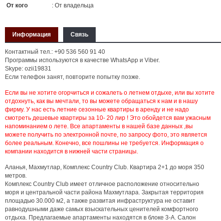
От кого
: От владельца
Информация
Связь
Контактный тел.: +90 536 560 91 40
Программы используются в качестве WhatsApp и Viber.
Skype: ozii19831
Если телефон занят, повторите попытку позже.
Если вы не хотите огорчиться и сожалеть о летнем отдыхе, или вы хотите
отдохнуть, как вы мечтали, то вы можете обращаться к нам и в нашу
фирму. У нас есть летние сезонные квартиры в аренду и не надо
смотреть дешевые квартиры за 10- 20 лир ! Это обойдется вам ужасным
напоминанием о лете. Все апартаменты в нашей базе данных ,вы
можете получить по электронной почте, по запросу фото, это является
более реальным. Конечно, все пошлины не требуется. Информация о
компании находится в нижней части страницы.
Аланья, Махмутлар, Комплекс Country Club. Квартира 2+1 до моря 350
метров.
Комплекс Country Club имеет отличное расположение относительно
моря и центральной части района Махмутлара. Закрытая территория
площадью 30.000 м2, а также развитая инфраструктура не оставит
равнодушными даже самых взыскательных ценителей комфортного
отдыха. Предлагаемые апартаменты находятся в блоке 3-А. Cалон